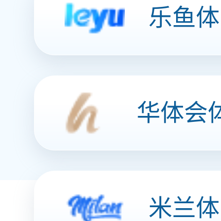
爱游戏官方
亚洲体育服务平台大奖
2022 年度综合类数字体育平台荣誉奖项，肯定平