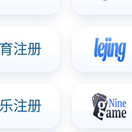
安全新标准。
联系我们
support@menjariviure.com
家
游
更