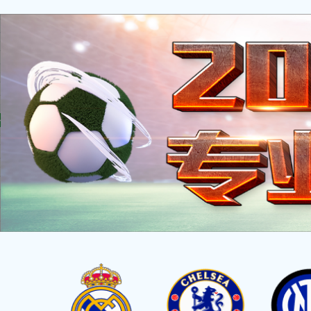
一、协议的接受
在您开始使用爱游戏官方网站平台
二、账户注册与使用