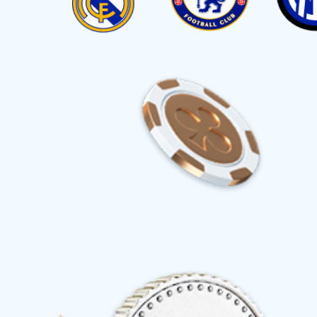
注册时请提供真实、完整且最
用户有责任保护好自己的账户
账户专属注册者本人使用，严
三、服务内容
平台主要提供赛事追踪、比分直播
四、用户行为规范
为维护平台秩序，用户不得从事以
发布违法、暴力、歧视或具有
侵犯他人合法权益（包括知识
利用系统漏洞干扰平台正常运
从事未经授权的宣传、引流或